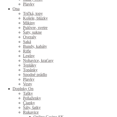
Plavky
Ona
Tričká, topy
Košele, blúzky
Mikiny
Pulóvre, svetre
Šaty, sukne
Overaly
Saká
Bundy, kabáty
Rifle
Legíny
Nohavice, kraťasy
Tepláky
Topánky
Spodné prádlo
Plavky
Vesty
Doplnky On
Tašky
Peňaženky
Čiapky
Šály, šatky
Rukavice
Online Casino SK