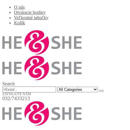
O nás
Otváracie hodiny
Veľkostné tabuľky
Košík
Search
ZAVOLAJTE NÁM
032/7433213