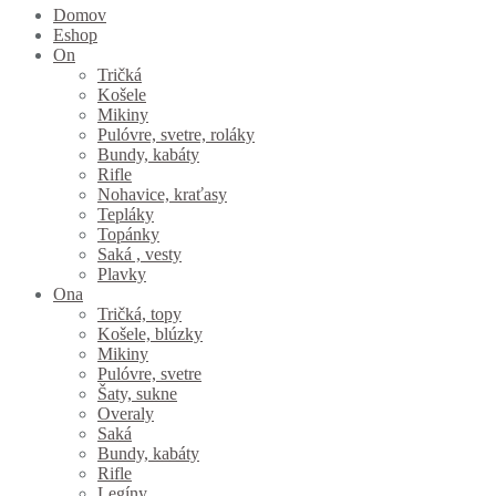
Domov
Eshop
On
Tričká
Košele
Mikiny
Pulóvre, svetre, roláky
Bundy, kabáty
Rifle
Nohavice, kraťasy
Tepláky
Topánky
Saká , vesty
Plavky
Ona
Tričká, topy
Košele, blúzky
Mikiny
Pulóvre, svetre
Šaty, sukne
Overaly
Saká
Bundy, kabáty
Rifle
Legíny