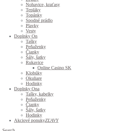
Nohavice, kraťasy
Tepláky
Topánky
Spodné prádlo
Plavky
Vesty
Doplnky On
Tašky
Peňaženky
Čiapky
Šály, šatky
Rukavice
Online Casino SK
Klobúky
Okuliare
Hodinky
Doplnky Ona
Tašky, kabelky
Peňaženky
Čiapky
Šály, šatky
Hodinky
Akciové ponuky
ZĽAVY
Search