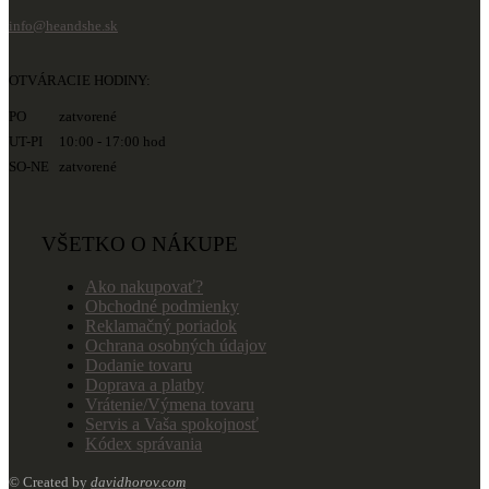
info@heandshe.sk
OTVÁRACIE HODINY:
PO zatvorené
UT-PI 10:00 - 17:00 hod
SO-NE zatvorené
VŠETKO O NÁKUPE
Ako nakupovať?
Obchodné podmienky
Reklamačný poriadok
Ochrana osobných údajov
Dodanie tovaru
Doprava a platby
Vrátenie/Výmena tovaru
Servis a Vaša spokojnosť
Kódex správania
© Created by
davidhorov.com