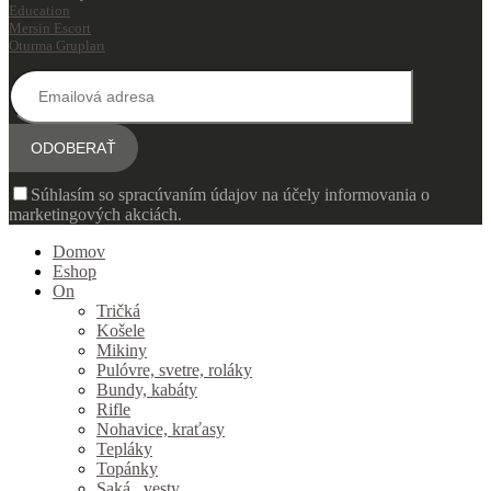
Education
Mersin Escort
Oturma Grupları
Súhlasím so spracúvaním údajov na účely informovania o
marketingových akciách.
Domov
Eshop
On
Tričká
Košele
Mikiny
Pulóvre, svetre, roláky
Bundy, kabáty
Rifle
Nohavice, kraťasy
Tepláky
Topánky
Saká , vesty