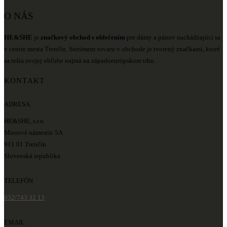
O NÁS
HE&SHE
je
značkový obchod s oblečením
pre dámy a pánov nachádzajúci sa
v centre mesta Trenčín. Sortiment tovaru v obchode je tvorený značkami, ktoré
sa tešia svojej obľube najmä na západoeurópskom trhu.
KONTAKT
ADRESA
HE&SHE, s.r.o.
Mierové námestie 5A
911 01 Trenčín
Slovenská republika
TELEFÓN
032/743 32 13
EMAIL