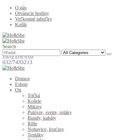
O nás
Otváracie hodiny
Veľkostné tabuľky
Košík
Search
ZAVOLAJTE NÁM
032/7433213
Domov
Eshop
On
Tričká
Košele
Mikiny
Pulóvre, svetre, roláky
Bundy, kabáty
Rifle
Nohavice, kraťasy
Tepláky