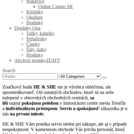
Rukavice
Online Casino SK
Klobúky
Okuliare
Hodinky
Doplnky Ona
Tašky, kabelky
Peňaženky
Čiapky
Šály, šatky
Hodinky
Akciové ponuky
ZĽAVY
Search
Značkový butik
HE & SHE
nie je výrobca oblečenia, ale
sprostredkovateľ. Od ostatných obchodov, ktoré sú na sebe
nalepené v obrovských obchodných centrách,
sa
líši
najmä
pokojnou polohou
v historickom centre mesta Trenčín
a
individuálnym prístupom
.
Servis
a spokojnosť
zákazníka je u
nás
na prvom mieste
.
HE & SHE Vám ponúka servis nielen pri nákupe, ale aj v prípade
nespokojnosti. V kamennom obchode Vás privíta personál, ktorý