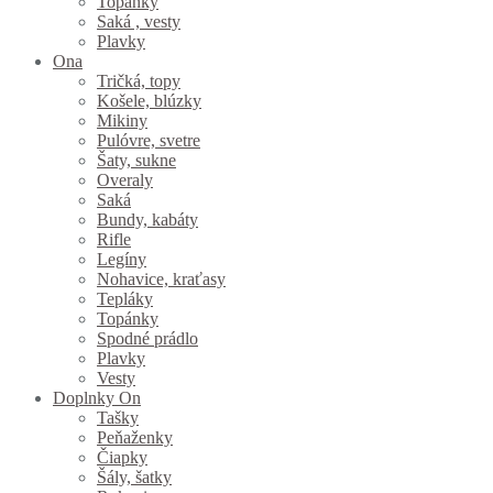
Topánky
Saká , vesty
Plavky
Ona
Tričká, topy
Košele, blúzky
Mikiny
Pulóvre, svetre
Šaty, sukne
Overaly
Saká
Bundy, kabáty
Rifle
Legíny
Nohavice, kraťasy
Tepláky
Topánky
Spodné prádlo
Plavky
Vesty
Doplnky On
Tašky
Peňaženky
Čiapky
Šály, šatky