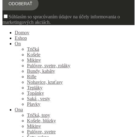
Súhlasím so spracúvaním údajov na účely informovania o
marketingových akciách.
Domov
Eshop
On
Tričká
Košele
Mikiny
Pulóvre, svetre, roláky
Bundy, kabáty
Rifle
Nohavice, kraťasy
Tepláky
Topánky
Saká , vesty
Plavky
Ona
Tričká, topy
Košele, blúzky
Mikiny
Pulóvre, svetre