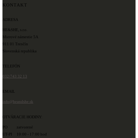
KONTAKT
ADRESA
HE&SHE, s.r.o.
Mierové námestie 5A
911 01 Trenčín
Slovenská republika
TELEFÓN
032/743 32 13
EMAIL
info@heandshe.sk
OTVÁRACIE HODINY:
PO zatvorené
UT-PI 10:00 - 17:00 hod