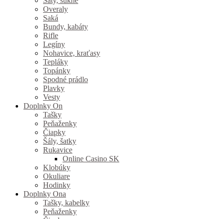
Šaty, sukne
Overaly
Saká
Bundy, kabáty
Rifle
Legíny
Nohavice, kraťasy
Tepláky
Topánky
Spodné prádlo
Plavky
Vesty
Doplnky On
Tašky
Peňaženky
Čiapky
Šály, šatky
Rukavice
Online Casino SK
Klobúky
Okuliare
Hodinky
Doplnky Ona
Tašky, kabelky
Peňaženky