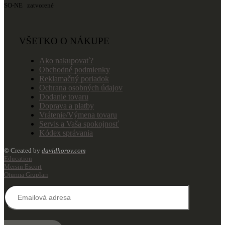
SO-NE zatvorené
VŠETKO O NÁKUPE
Ako nakupovať?
Obchodné podmienky
Reklamačný poriadok
Ochrana osobných údajov
Dodanie tovaru
Doprava a platby
Vrátenie/Výmena tovaru
Servis a Vaša spokojnosť
Kódex správania
© Created by
davidhorov.com
Education
Mersin Escort
Oturma Grupları