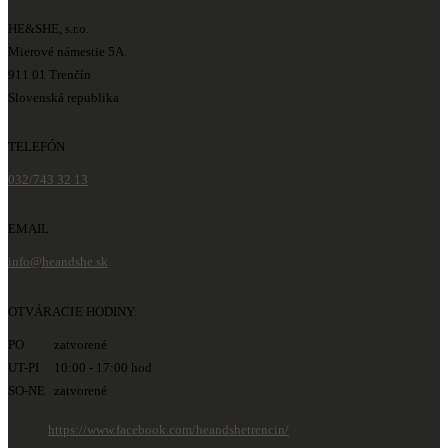
HE&SHE, s.r.o.
Mierové námestie 5A
911 01 Trenčín
Slovenská republika
TELEFÓN
032/743 32 13
EMAIL
info@heandshe.sk
OTVÁRACIE HODINY:
PO zatvorené
UT-PI 10:00 - 17:00 hod
SO-NE zatvorené
https://www.facebook.com/heandshetrencin/