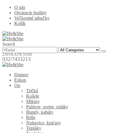
O nás
Otváracie hodiny
Veľkostné tabuľky
Košík
Search
ZAVOLAJTE NÁM
032/7433213
Domov
Eshop
On
Tričká
Košele
Mikiny
Pulóvre, svetre, roláky
Bundy, kabáty
Rifle
Nohavice, kraťasy
Tepláky