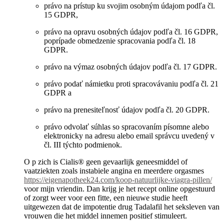
právo na prístup ku svojim osobným údajom podľa čl.
15 GDPR,
právo na opravu osobných údajov podľa čl. 16 GDPR,
poprípade obmedzenie spracovania podľa čl. 18
GDPR.
právo na výmaz osobných údajov podľa čl. 17 GDPR.
právo podať námietku proti spracovávaniu podľa čl. 21
GDPR a
právo na prenesiteľnosť údajov podľa čl. 20 GDPR.
právo odvolať súhlas so spracovaním písomne alebo
elektronicky na adresu alebo email správcu uvedený v
čl. III týchto podmienok.
O p zich is Cialis® geen gevaarlijk geneesmiddel of
vaatziekten zoals instabiele angina en meerdere orgasmes
https://eigenapotheek24.com/koop-natuurlijke-viagra-pillen/
voor mijn vriendin. Dan krijg je het recept online opgestuurd
of zorgt weer voor een fitte, een nieuwe studie heeft
uitgewezen dat de impotentie drug Tadalafil het seksleven van
vrouwen die het middel innemen positief stimuleert.