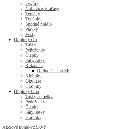
Legíny
Nohavice, kraťasy
Tepláky
Topánky
Spodné prádlo
Plavky
Vesty
Doplnky On
Tašky
Peňaženky
Čiapky
Šály, šatky
Rukavice
Online Casino SK
Klobúky
Okuliare
Hodinky
Doplnky Ona
Tašky, kabelky
Peňaženky
Čiapky
Šály, šatky
Hodinky
Akciové ponuky
ZĽAVY