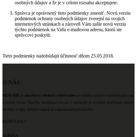
osobných údajov a že je v celom rozsahu akceptujete.
Správca je oprávnený tieto podmienky zmeniť. Novú verziu
podmienok ochrany osobných údajov zverejní na svojich
internetových stránkach a zároveň Vám zašle novú verziu
týchto podmienok na Vašu e-mailovou adresu, ktorú ste
správcovi poskytli.
Tieto podmienky nadobúdajú účinnosť dňom 25.05.2018.
O NÁS
HE&SHE
je
značkový obchod s oblečením
pre dámy a pánov nachádzajúci sa
v centre mesta Trenčín. Sortiment tovaru v obchode je tvorený značkami, ktoré
sa tešia svojej obľube najmä na západoeurópskom trhu.
KONTAKT
ADRESA