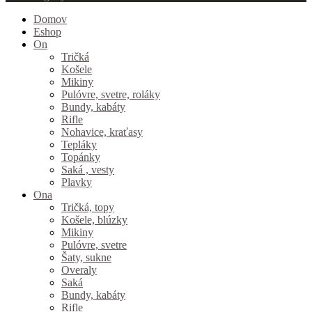
Domov
Eshop
On
Tričká
Košele
Mikiny
Pulóvre, svetre, roláky
Bundy, kabáty
Rifle
Nohavice, kraťasy
Tepláky
Topánky
Saká , vesty
Plavky
Ona
Tričká, topy
Košele, blúzky
Mikiny
Pulóvre, svetre
Šaty, sukne
Overaly
Saká
Bundy, kabáty
Rifle