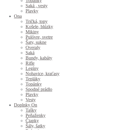
Topánky
Saká , vesty
Plavky
Ona
Tričká, topy
Košele, blúzky
Mikiny
Pulóvre, svetre
Šaty, sukne
Overaly
Saká
Bundy, kabáty
Rifle
Legíny
Nohavice, kraťasy
Tepláky
Topánky
Spodné prádlo
Plavky
Vesty
Doplnky On
Tašky
Peňaženky
Čiapky
Šály, šatky