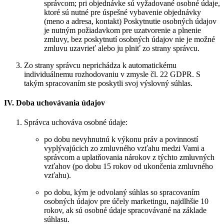
správcom; pri objednávke sú vyžadované osobné údaje,
ktoré sú nutné pre úspešné vybavenie objednávky
(meno a adresa, kontakt) Poskytnutie osobných údajov
je nutným požiadavkom pre uzatvorenie a plnenie
zmluvy, bez poskytnutí osobných údajov nie je možné
zmluvu uzavrieť alebo ju plniť zo strany správcu.
Zo strany správcu neprichádza k automatickému
individuálnemu rozhodovaniu v zmysle čl. 22 GDPR. S
takým spracovaním ste poskytli svoj výslovný súhlas.
IV. Doba uchovávania údajov
Správca uchováva osobné údaje:
po dobu nevyhnutnú k výkonu práv a povinností
vyplývajúcich zo zmluvného vzťahu medzi Vami a
správcom a uplatňovania nárokov z týchto zmluvných
vzťahov (po dobu 15 rokov od ukončenia zmluvného
vzťahu).
po dobu, kým je odvolaný súhlas so spracovaním
osobných údajov pre účely marketingu, najdlhšie 10
rokov, ak sú osobné údaje spracovávané na základe
súhlasu.