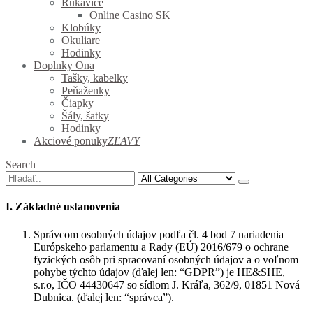
Rukavice
Online Casino SK
Klobúky
Okuliare
Hodinky
Doplnky Ona
Tašky, kabelky
Peňaženky
Čiapky
Šály, šatky
Hodinky
Akciové ponuky
ZĽAVY
Search
I. Základné ustanovenia
Správcom osobných údajov podľa čl. 4 bod 7 nariadenia
Európskeho parlamentu a Rady (EÚ) 2016/679 o ochrane
fyzických osôb pri spracovaní osobných údajov a o voľnom
pohybe týchto údajov (ďalej len: “GDPR”) je HE&SHE,
s.r.o, IČO 44430647 so sídlom J. Kráľa, 362/9, 01851 Nová
Dubnica. (ďalej len: “správca”).