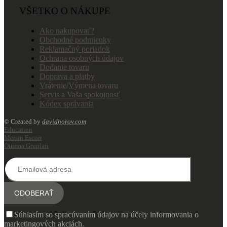
VŠETKO O NÁKUPE
Ako nakupovať?
Obchodné podmienky
Reklamačný poriadok
Ochrana osobných údajov
Dodanie tovaru
Doprava a platby
Vrátenie/Výmena tovaru
Servis a Vaša spokojnosť
Kódex správania
© Created by
davidhorov.com
Education
Mersin Escort
Oturma Grupları
Súhlasím so spracúvaním údajov na účely informovania o
marketingových akciách.