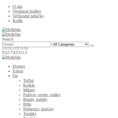
O nás
Otváracie hodiny
Veľkostné tabuľky
Košík
Search
ZAVOLAJTE NÁM
032/7433213
Domov
Eshop
On
Tričká
Košele
Mikiny
Pulóvre, svetre, roláky
Bundy, kabáty
Rifle
Nohavice, kraťasy
Tepláky