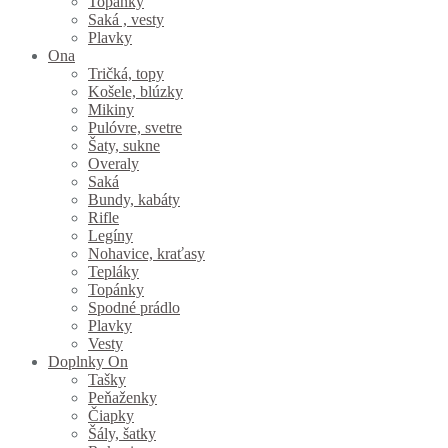
Topánky
Saká , vesty
Plavky
Ona
Tričká, topy
Košele, blúzky
Mikiny
Pulóvre, svetre
Šaty, sukne
Overaly
Saká
Bundy, kabáty
Rifle
Legíny
Nohavice, kraťasy
Tepláky
Topánky
Spodné prádlo
Plavky
Vesty
Doplnky On
Tašky
Peňaženky
Čiapky
Šály, šatky