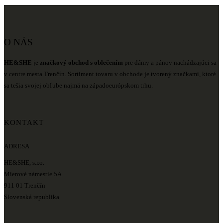
O NÁS
HE&SHE
je
značkový obchod s oblečením
pre dámy a pánov nachádzajúci sa
v centre mesta Trenčín. Sortiment tovaru v obchode je tvorený značkami, ktoré
sa tešia svojej obľube najmä na západoeurópskom trhu.
KONTAKT
ADRESA
HE&SHE, s.r.o.
Mierové námestie 5A
911 01 Trenčín
Slovenská republika