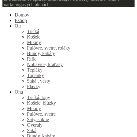
marketingových akciách.
Domov
Eshop
On
Tričká
Košele
Mikiny
Pulóvre, svetre, roláky
Bundy, kabáty
Rifle
Nohavice, kraťasy
Tepláky
Topánky
Saká , vesty
Plavky
Ona
Tričká, topy
Košele, blúzky
Mikiny
Pulóvre, svetre
Šaty, sukne
Overaly
Saká
Bundy, kabáty