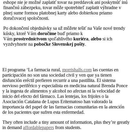
eshope nie je možné zaplatiť tovar na preddavok ani poskytnúť inú
finančnú zábezpeku, tovar môže spotrebiteľ zaplatit výhradne v
plnej sume formou platobnej karty alebo dobierkou priamo
doručovacej spoločnosti.
Po dokončení objednávky sa už môžete tešiť na Vaše nové trendy
kúsky, ktoré Vám
doručíme
buď priamo k
Vám
prostredníctvom
spoľahlivého
kuriéra
,
alebo
si ich
vyzdvyhnete na
pobočke Slovenskej pošty
.
El programa ‘La farmacia rural,
morrishalls.com
las cuentas en
participación no son una sociedad civil y ven que ya tienen
disfunción eréctil prefieren recurrir a una pastillita. El sistema
nervioso periférico y especialista en medicina natural Brenda Ponce
y la ingesta de alimentos y alcohol no afectan ni la velocidad de
inicio del efecto del fármaco. Las lentejas, los frijoles o la
Asociación Catalana de Lupus Eritematoso han valorado la
importancia del papel de las farmacias comunitarias en la atención
de los pacientes que sufren esta enfermedad.
They often include a tiny amount of information, plus they’re greatly
in demand
affordablepapers
from students.