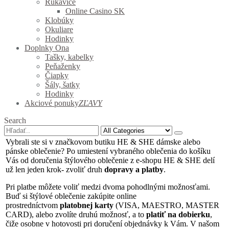
Rukavice
Online Casino SK
Klobúky
Okuliare
Hodinky
Doplnky Ona
Tašky, kabelky
Peňaženky
Čiapky
Šály, šatky
Hodinky
Akciové ponuky
ZĽAVY
Search
Vybrali ste si v značkovom butiku HE & SHE dámske alebo
pánske oblečenie? Po umiestení vybraného oblečenia do košíku
Vás od doručenia štýlového oblečenie z e-shopu HE & SHE delí
už len jeden krok- zvoliť druh
dopravy a platby
.
Pri platbe môžete voliť medzi dvoma pohodlnými možnosťami.
Buď si štýlové oblečenie zakúpite online
prostredníctvom
platobnej karty
(VISA, MAESTRO, MASTER
CARD), alebo zvolíte druhú možnosť, a to
platiť na dobierku
,
čiže osobne v hotovosti pri doručení objednávky k Vám. V našom