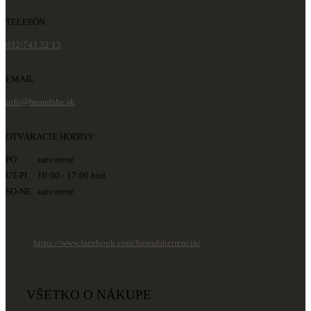
TELEFÓN
032/743 32 13
EMAIL
info@heandshe.sk
OTVÁRACIE HODINY:
PO zatvorené
UT-PI 10:00 - 17:00 hod
SO-NE zatvorené
https://www.facebook.com/heandshetrencin/
VŠETKO O NÁKUPE