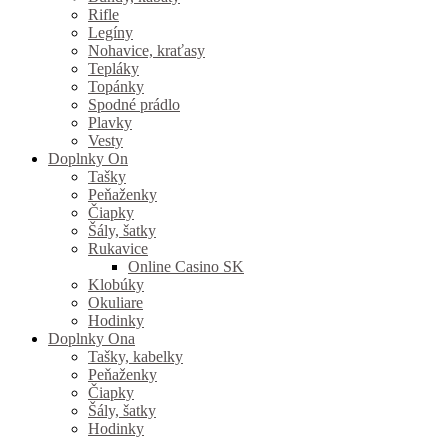
Rifle
Legíny
Nohavice, kraťasy
Tepláky
Topánky
Spodné prádlo
Plavky
Vesty
Doplnky On
Tašky
Peňaženky
Čiapky
Šály, šatky
Rukavice
Online Casino SK
Klobúky
Okuliare
Hodinky
Doplnky Ona
Tašky, kabelky
Peňaženky
Čiapky
Šály, šatky
Hodinky