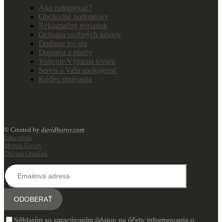
Ako nakupovať?
Obchodné podmienky
Reklamačný poriadok
Ochrana osobných údajov
Dodanie tovaru
Doprava a platby
Vrátenie/Výmena tovaru
Servis a Vaša spokojnosť
Kódex správania
© Created by
davidhorov.com
Education
Mersin Escort
Oturma Grupları
Súhlasím so spracúvaním údajov na účely informovania o