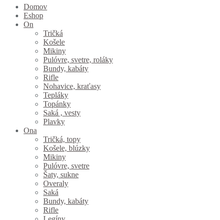
Domov
Eshop
On
Tričká
Košele
Mikiny
Pulóvre, svetre, roláky
Bundy, kabáty
Rifle
Nohavice, kraťasy
Tepláky
Topánky
Saká , vesty
Plavky
Ona
Tričká, topy
Košele, blúzky
Mikiny
Pulóvre, svetre
Šaty, sukne
Overaly
Saká
Bundy, kabáty
Rifle
Legíny