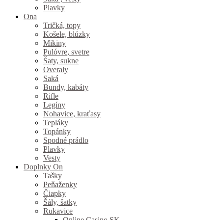
Plavky
Ona
Tričká, topy
Košele, blúzky
Mikiny
Pulóvre, svetre
Šaty, sukne
Overaly
Saká
Bundy, kabáty
Rifle
Legíny
Nohavice, kraťasy
Tepláky
Topánky
Spodné prádlo
Plavky
Vesty
Doplnky On
Tašky
Peňaženky
Čiapky
Šály, šatky
Rukavice
Online Casino SK