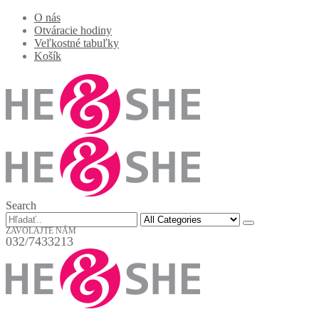
O nás
Otváracie hodiny
Veľkostné tabuľky
Košík
Search
ZAVOLAJTE NÁM
032/7433213