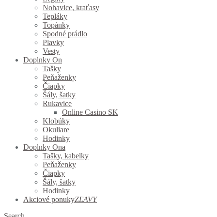
Nohavice, kraťasy
Tepláky
Topánky
Spodné prádlo
Plavky
Vesty
Doplnky On
Tašky
Peňaženky
Čiapky
Šály, šatky
Rukavice
Online Casino SK
Klobúky
Okuliare
Hodinky
Doplnky Ona
Tašky, kabelky
Peňaženky
Čiapky
Šály, šatky
Hodinky
Akciové ponuky
ZĽAVY
Search