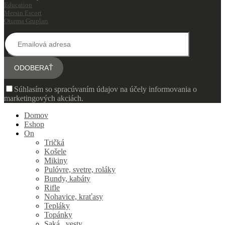
Education
Mersin Escort
Oturma Grupları
Súhlasím so spracúvaním údajov na účely informovania o
marketingových akciách.
Domov
Eshop
On
Tričká
Košele
Mikiny
Pulóvre, svetre, roláky
Bundy, kabáty
Rifle
Nohavice, kraťasy
Tepláky
Topánky
Saká , vesty