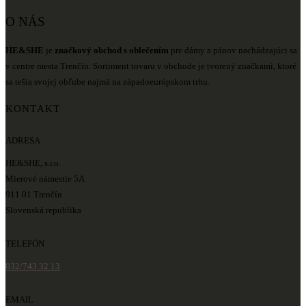
O NÁS
HE&SHE
je
značkový obchod s oblečením
pre dámy a pánov nachádzajúci sa
v centre mesta Trenčín. Sortiment tovaru v obchode je tvorený značkami, ktoré
sa tešia svojej obľube najmä na západoeurópskom trhu.
KONTAKT
ADRESA
HE&SHE, s.r.o.
Mierové námestie 5A
911 01 Trenčín
Slovenská republika
TELEFÓN
032/743 32 13
EMAIL