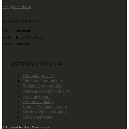
info@heandshe.sk
OTVÁRACIE HODINY:
PO zatvorené
UT-PI 10:00 - 17:00 hod
SO-NE zatvorené
VŠETKO O NÁKUPE
Ako nakupovať?
Obchodné podmienky
Reklamačný poriadok
Ochrana osobných údajov
Dodanie tovaru
Doprava a platby
Vrátenie/Výmena tovaru
Servis a Vaša spokojnosť
Kódex správania
© Created by
davidhorov.com