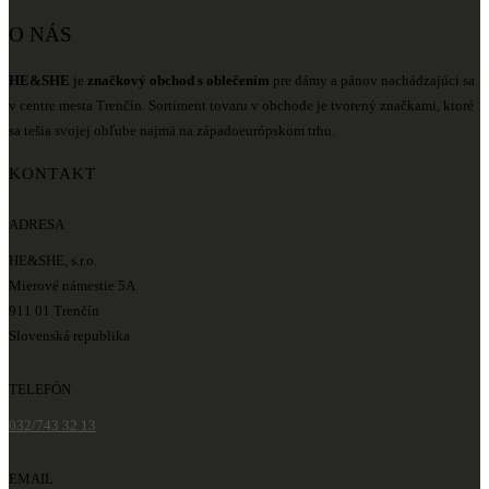
O NÁS
HE&SHE
je
značkový obchod s oblečením
pre dámy a pánov nachádzajúci sa
v centre mesta Trenčín. Sortiment tovaru v obchode je tvorený značkami, ktoré
sa tešia svojej obľube najmä na západoeurópskom trhu.
KONTAKT
ADRESA
HE&SHE, s.r.o.
Mierové námestie 5A
911 01 Trenčín
Slovenská republika
TELEFÓN
032/743 32 13
EMAIL