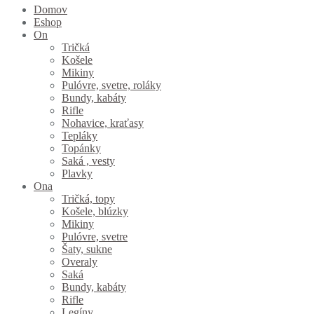
Domov
Eshop
On
Tričká
Košele
Mikiny
Pulóvre, svetre, roláky
Bundy, kabáty
Rifle
Nohavice, kraťasy
Tepláky
Topánky
Saká , vesty
Plavky
Ona
Tričká, topy
Košele, blúzky
Mikiny
Pulóvre, svetre
Šaty, sukne
Overaly
Saká
Bundy, kabáty
Rifle
Legíny