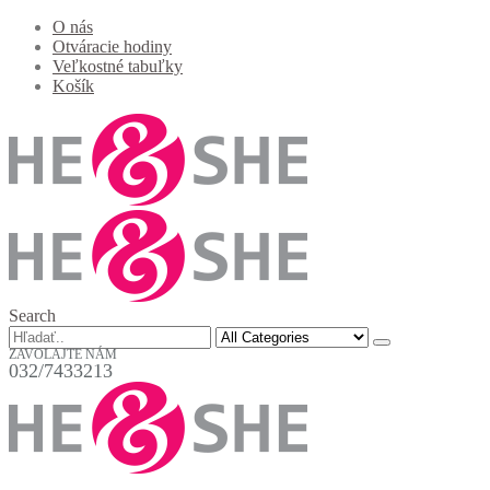
O nás
Otváracie hodiny
Veľkostné tabuľky
Košík
Search
ZAVOLAJTE NÁM
032/7433213