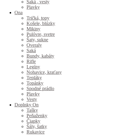
Saká , vesty
Plavky
Ona
Tričká, topy
Košele, blúzky
Mikiny
Pulóvre, svetre
Šaty, sukne
Overaly
Saká
Bundy, kabáty
Rifle
Legíny
Nohavice, kraťasy
Tepláky
Topánky
Spodné prádlo
Plavky
Vesty
Doplnky On
Tašky
Peňaženky
Čiapky
Šály, šatky
Rukavice