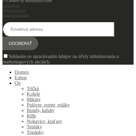
© Created by
davidhorov.com
Education
Mersin Escort
Oturma Grupları
Súhlasím so spracúvaním údajov na účely informovania o
marketingových akciách.
Domov
Eshop
On
Tričká
Košele
Mikiny
Pulóvre, svetre, roláky
Bundy, kabáty
Rifle
Nohavice, kraťasy
Tepláky
Topánky