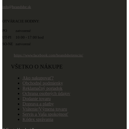
info@heandshe.sk
OTVÁRACIE HODINY:
PO zatvorené
UT-PI 10:00 - 17:00 hod
SO-NE zatvorené
https://www.facebook.com/heandshetrencin/
VŠETKO O NÁKUPE
Ako nakupovať?
Obchodné podmienky
Reklamačný poriadok
Ochrana osobných údajov
Dodanie tovaru
Doprava a platby
Vrátenie/Výmena tovaru
Servis a Vaša spokojnosť
Kódex správania