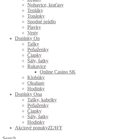
Nohavice, kraťasy
Tepláky
Topánky
Spodné prádlo
Plavky
Vesty
Doplnky On
Tašky
Peňaženky
Čiapky
Šály, šatky
Rukavice
Online Casino SK
Klobúky
Okuliare
Hodinky
Doplnky Ona
Tašky, kabelky
Peňaženky
Čiapky
Šály, šatky
Hodinky
Akciové ponuky
ZĽAVY
Search