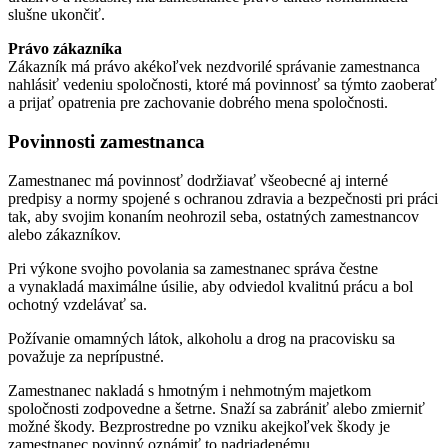
slušne ukončiť.
Právo zákazníka
Zákazník má právo akékoľvek nezdvorilé správanie zamestnanca
nahlásiť vedeniu spoločnosti, ktoré má povinnosť sa týmto zaoberať
a prijať opatrenia pre zachovanie dobrého mena spoločnosti.
Povinnosti zamestnanca
Zamestnanec má povinnosť dodržiavať všeobecné aj interné
predpisy a normy spojené s ochranou zdravia a bezpečnosti pri práci
tak, aby svojim konaním neohrozil seba, ostatných zamestnancov
alebo zákazníkov.
Pri výkone svojho povolania sa zamestnanec správa čestne
a vynakladá maximálne úsilie, aby odviedol kvalitnú prácu a bol
ochotný vzdelávať sa.
Požívanie omamných látok, alkoholu a drog na pracovisku sa
považuje za neprípustné.
Zamestnanec nakladá s hmotným i nehmotným majetkom
spoločnosti zodpovedne a šetrne. Snaží sa zabrániť alebo zmierniť
možné škody. Bezprostredne po vzniku akejkoľvek škody je
zamestnanec povinný oznámiť to nadriadenému.