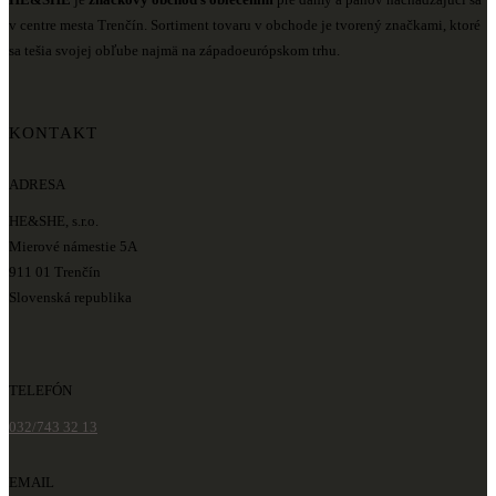
v centre mesta Trenčín. Sortiment tovaru v obchode je tvorený značkami, ktoré
sa tešia svojej obľube najmä na západoeurópskom trhu.
KONTAKT
ADRESA
HE&SHE, s.r.o.
Mierové námestie 5A
911 01 Trenčín
Slovenská republika
TELEFÓN
032/743 32 13
EMAIL