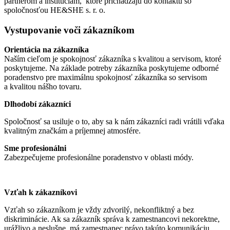
partnerom a inštitúciám, ktoré prichádzajú do kontaktu so
spoločnosťou HE&SHE s. r. o.
Vystupovanie voči zákazníkom
Orientácia na zákazníka
Naším cieľom je spokojnosť zákazníka s kvalitou a servisom, ktoré
poskytujeme. Na základe potreby zákazníka poskytujeme odborné
poradenstvo pre maximálnu spokojnosť zákazníka so servisom
a kvalitou nášho tovaru.
Dlhodobí zákazníci
Spoločnosť sa usiluje o to, aby sa k nám zákazníci radi vrátili vďaka
kvalitným značkám a príjemnej atmosfére.
Sme profesionálni
Zabezpečujeme profesionálne poradenstvo v oblasti módy.
Vzťah k zákazníkovi
Vzťah so zákazníkom je vždy zdvorilý, nekonfliktný a bez
diskriminácie. Ak sa zákazník správa k zamestnancovi nekorektne,
urážlivo a neslušne, má zamestnanec právo takúto komunikáciu