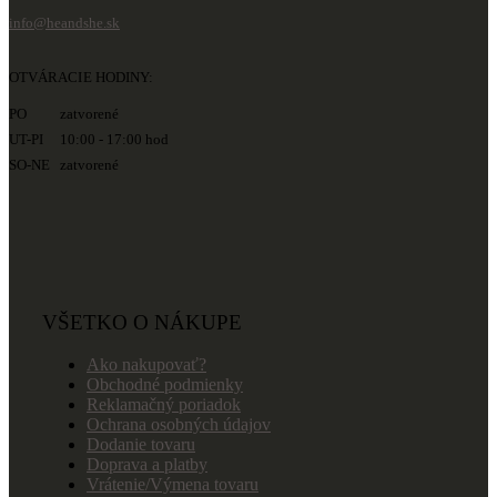
info@heandshe.sk
OTVÁRACIE HODINY:
PO zatvorené
UT-PI 10:00 - 17:00 hod
SO-NE zatvorené
VŠETKO O NÁKUPE
Ako nakupovať?
Obchodné podmienky
Reklamačný poriadok
Ochrana osobných údajov
Dodanie tovaru
Doprava a platby
Vrátenie/Výmena tovaru