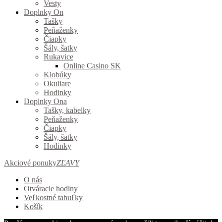
Vesty
Doplnky On
Tašky
Peňaženky
Čiapky
Šály, šatky
Rukavice
Online Casino SK
Klobúky
Okuliare
Hodinky
Doplnky Ona
Tašky, kabelky
Peňaženky
Čiapky
Šály, šatky
Hodinky
Akciové ponuky
ZĽAVY
O nás
Otváracie hodiny
Veľkostné tabuľky
Košík