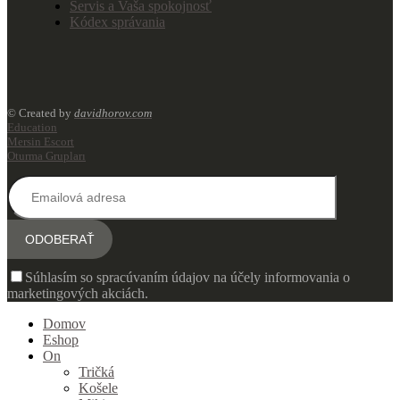
Servis a Vaša spokojnosť
Kódex správania
© Created by
davidhorov.com
Education
Mersin Escort
Oturma Grupları
Súhlasím so spracúvaním údajov na účely informovania o
marketingových akciách.
Domov
Eshop
On
Tričká
Košele