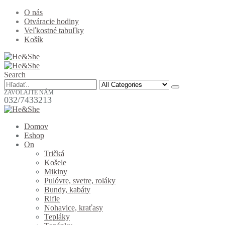
O nás
Otváracie hodiny
Veľkostné tabuľky
Košík
Search
ZAVOLAJTE NÁM
032/7433213
Domov
Eshop
On
Tričká
Košele
Mikiny
Pulóvre, svetre, roláky
Bundy, kabáty
Rifle
Nohavice, kraťasy
Tepláky