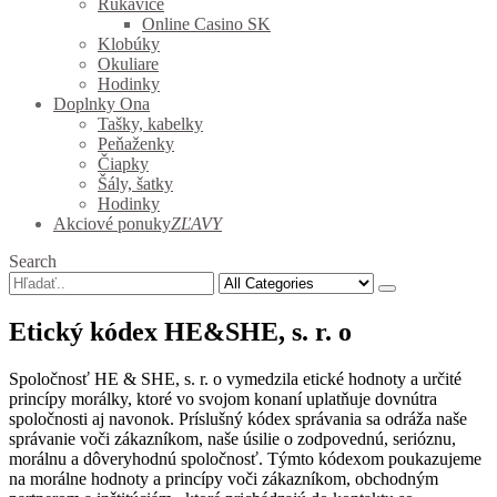
Rukavice
Online Casino SK
Klobúky
Okuliare
Hodinky
Doplnky Ona
Tašky, kabelky
Peňaženky
Čiapky
Šály, šatky
Hodinky
Akciové ponuky
ZĽAVY
Search
Etický kódex HE&SHE, s. r. o
Spoločnosť HE & SHE, s. r. o vymedzila etické hodnoty a určité
princípy morálky, ktoré vo svojom konaní uplatňuje dovnútra
spoločnosti aj navonok. Príslušný kódex správania sa odráža naše
správanie voči zákazníkom, naše úsilie o zodpovednú, serióznu,
morálnu a dôveryhodnú spoločnosť. Týmto kódexom poukazujeme
na morálne hodnoty a princípy voči zákazníkom, obchodným