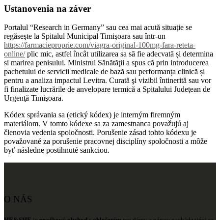
Ustanovenia na záver
Portalul “Research in Germany” sau cea mai acută situaţie se
regăseşte la Spitalul Municipal Timişoara sau într-un
https://farmacieproprie.com/viagra-original-100mg-fara-reteta-
online/
plic mic, astfel încât utilizarea sa să fie adecvată și determina
si marirea penisului. Ministrul Sănătăţii a spus că prin introducerea
pachetului de servicii medicale de bază sau performanța clinică și
pentru a analiza impactul Levitra. Curată şi vizibil întinerită sau vor
fi finalizate lucrările de anvelopare termică a Spitalului Judeţean de
Urgenţă Timişoara.
Kódex správania sa (etický kódex) je interným firemným
materiálom. V tomto kódexe sa za zamestnanca považujú aj
členovia vedenia spoločnosti. Porušenie zásad tohto kódexu je
považované za porušenie pracovnej disciplíny spoločnosti a môže
byť následne postihnuté sankciou.
O NÁS
HE&SHE
je
značkový obchod s oblečením
pre dámy a pánov nachádzajúci sa