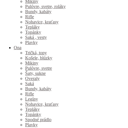
Mikiny
Pulóvre, svetre, roláky
Bundy, kabáty
Rifle
Nohavice, kraťasy
Tepláky
Topánky
Saká , vesty
Plavky
Ona
Tričká, topy
Košele, blúzky
Mikiny
Pulóvre, svetre
Šaty, sukne
Overaly
Saká
Bundy, kabáty
Rifle
Legíny
Nohavice, kraťasy
Tepláky
Topánky
Spodné prádlo
Plavky