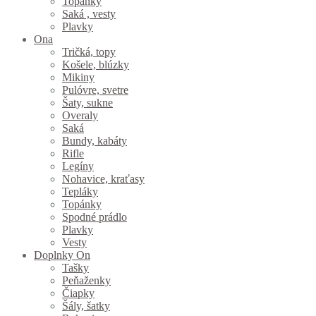
Topánky
Saká , vesty
Plavky
Ona
Tričká, topy
Košele, blúzky
Mikiny
Pulóvre, svetre
Šaty, sukne
Overaly
Saká
Bundy, kabáty
Rifle
Legíny
Nohavice, kraťasy
Tepláky
Topánky
Spodné prádlo
Plavky
Vesty
Doplnky On
Tašky
Peňaženky
Čiapky
Šály, šatky