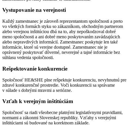
Vystupovanie na verejnosti
Každý zamestnanec je zároveň reprezentantom spoločnosti a preto
vo všetkých formách styku so zákazníkom, obchodným partnerom
alebo verejnou inštitúciou dbá na to, aby nepoškodzoval dobré
meno spoločnosti a ani dobré meno poskytovaním zavádzajúcich
alebo nepravdivých informácií. Zamestnanec poskytuje len také
informácie, ktoré sú verejne dostupné. Zamestnanec nie je
oprávnený poskytovať dôverné, neverejné a tajné informácie bez
súhlasu vedenia spoločnosti.
Rešpektovanie konkurencie
Spoločnosť HE&SHE plne rešpektuje konkurenciu, nevyhnutnú pre
zdravé konkurenčné prostredie. Voči konkurencii sa správame
v súlade s dobrými mravmi a seriózne.
Vzťah k verejným inštitúciám
Spoločnosť sa riadi všeobecne platnými legislatívnymi pravidlami,
normami a zákonmi Slovenskej republiky. Vzťahy s verejnými
inštitúciami sú budované na korektnom základe.