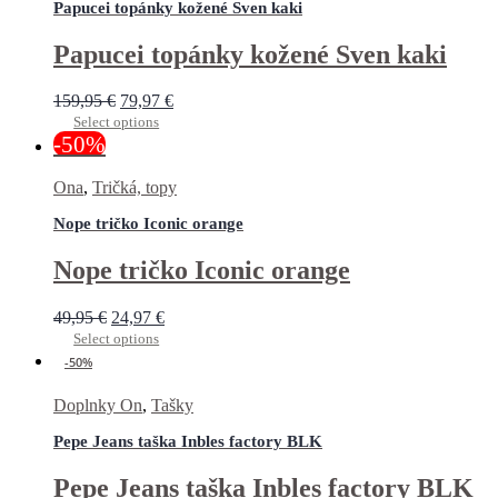
Papucei topánky kožené Sven kaki
Papucei topánky kožené Sven kaki
159,95
€
79,97
€
Select options
-50%
Ona
,
Tričká, topy
Nope tričko Iconic orange
Nope tričko Iconic orange
49,95
€
24,97
€
Select options
-50%
Doplnky On
,
Tašky
Pepe Jeans taška Inbles factory BLK
Pepe Jeans taška Inbles factory BLK