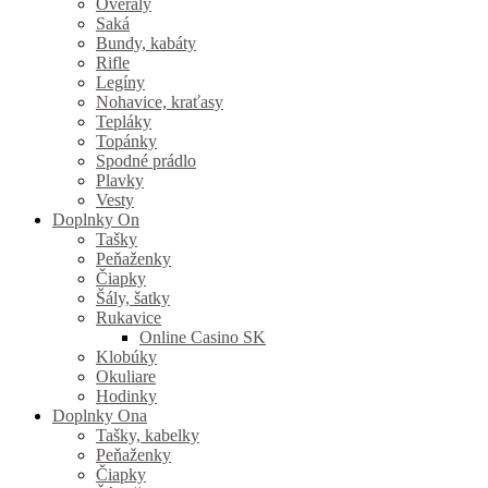
Overaly
Saká
Bundy, kabáty
Rifle
Legíny
Nohavice, kraťasy
Tepláky
Topánky
Spodné prádlo
Plavky
Vesty
Doplnky On
Tašky
Peňaženky
Čiapky
Šály, šatky
Rukavice
Online Casino SK
Klobúky
Okuliare
Hodinky
Doplnky Ona
Tašky, kabelky
Peňaženky
Čiapky