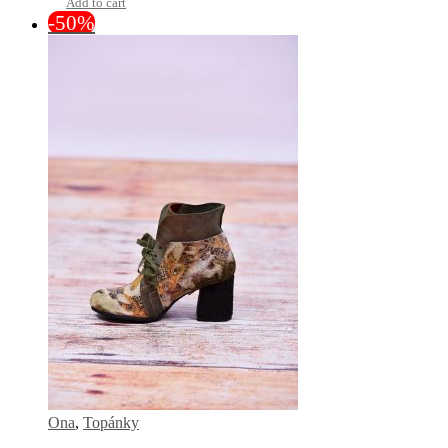
Add to cart
-50%
Ona
,
Topánky