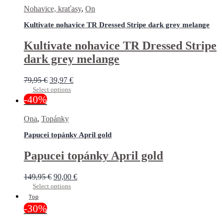
Nohavice, kraťasy
,
On
Kultivate nohavice TR Dressed Stripe dark grey melange
Kultivate nohavice TR Dressed Stripe
dark grey melange
79,95
€
39,97
€
Select options
-40%
Ona
,
Topánky
Papucei topánky April gold
Papucei topánky April gold
149,95
€
90,00
€
Select options
Top
-30%