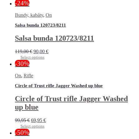
-24%
Bundy, kabáty
,
On
Salsa bunda 120723/8211
Salsa bunda 120723/8211
119,00
€
90,00
€
Select options
-30%
On
,
Rifle
Circle of Trust rifle Jagger Washed up blue
Circle of Trust rifle Jagger Washed
up blue
99,95
€
69,95
€
Select options
-50%