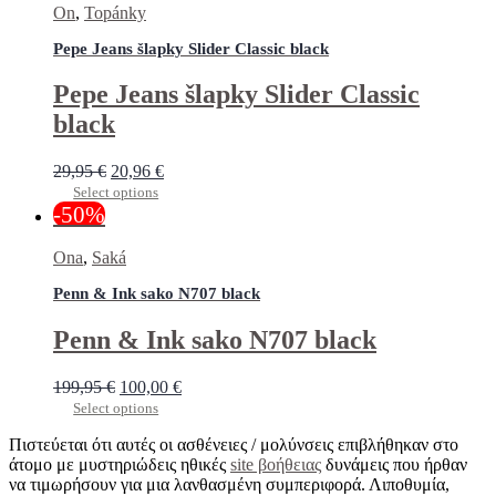
On
,
Topánky
Pepe Jeans šlapky Slider Classic black
Pepe Jeans šlapky Slider Classic
black
29,95
€
20,96
€
Select options
-50%
Ona
,
Saká
Penn & Ink sako N707 black
Penn & Ink sako N707 black
199,95
€
100,00
€
Select options
Πιστεύεται ότι αυτές οι ασθένειες / μολύνσεις επιβλήθηκαν στο
άτομο με μυστηριώδεις ηθικές
site βοήθειας
δυνάμεις που ήρθαν
να τιμωρήσουν για μια λανθασμένη συμπεριφορά. Λιποθυμία,