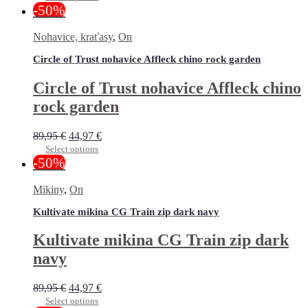
-50%
Nohavice, kraťasy
,
On
Circle of Trust nohavice Affleck chino rock garden
Circle of Trust nohavice Affleck chino
rock garden
89,95
€
44,97
€
Select options
-50%
Mikiny
,
On
Kultivate mikina CG Train zip dark navy
Kultivate mikina CG Train zip dark
navy
89,95
€
44,97
€
Select options