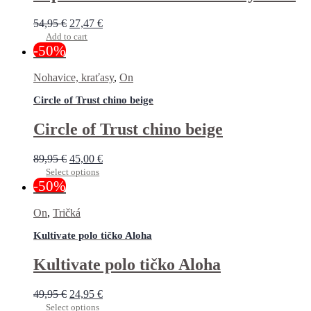
54,95
€
27,47
€
Add to cart
-50%
Nohavice, kraťasy
,
On
Circle of Trust chino beige
Circle of Trust chino beige
89,95
€
45,00
€
Select options
-50%
On
,
Tričká
Kultivate polo tičko Aloha
Kultivate polo tičko Aloha
49,95
€
24,95
€
Select options