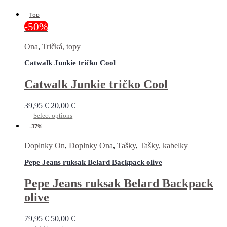
Top
-50%
Ona
,
Tričká, topy
Catwalk Junkie tričko Cool
Catwalk Junkie tričko Cool
39,95
€
20,00
€
Select options
-37%
Doplnky On
,
Doplnky Ona
,
Tašky
,
Tašky, kabelky
Pepe Jeans ruksak Belard Backpack olive
Pepe Jeans ruksak Belard Backpack
olive
79,95
€
50,00
€