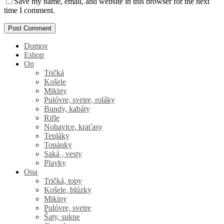
Save my name, email, and website in this browser for the next
time I comment.
Domov
Eshop
On
Tričká
Košele
Mikiny
Pulóvre, svetre, roláky
Bundy, kabáty
Rifle
Nohavice, kraťasy
Tepláky
Topánky
Saká , vesty
Plavky
Ona
Tričká, topy
Košele, blúzky
Mikiny
Pulóvre, svetre
Šaty, sukne